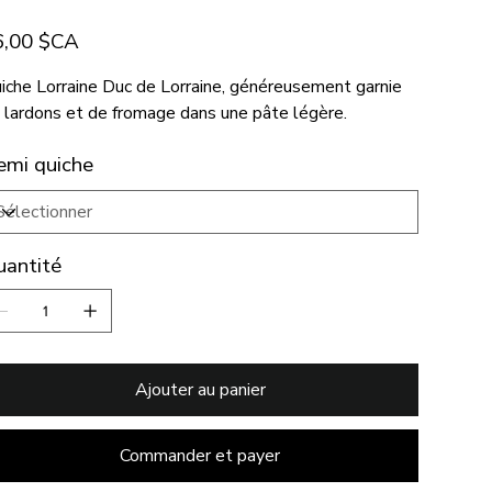
6,00 $CA
iche Lorraine Duc de Lorraine, généreusement garnie
 lardons et de fromage dans une pâte légère.
emi quiche
uantité
Ajouter au panier
Commander et payer