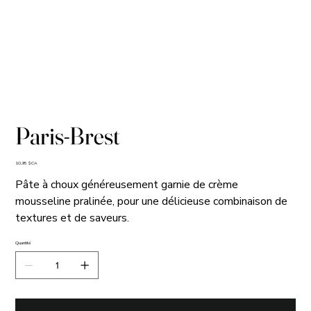
Paris-Brest
Prix
10,95 $CA
Pâte à choux généreusement garnie de crème
mousseline pralinée, pour une délicieuse combinaison de
textures et de saveurs.
Quantité