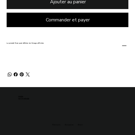
Ajouter au panier
Commander et payer
Le produit final peut différer de l'image affichée
MAISON
DUC DE LORRAINE
Pâtisserie
Restaurant
Bistro