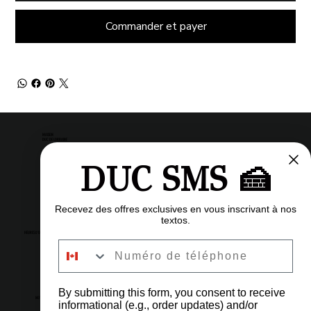
Commander et payer
MAISON
DUC DE LORRAINE
DUC SMS 🍰
Pâtisserie
Restaurant
Bistro
Recevez des offres exclusives en vous inscrivant à nos
textos.
HEURES D'OUVERTURE
Numéro de téléphone
6h à 23h
À tout les jours
By submitting this form, you consent to receive
NOTRE ADRESSE
informational (e.g., order updates) and/or