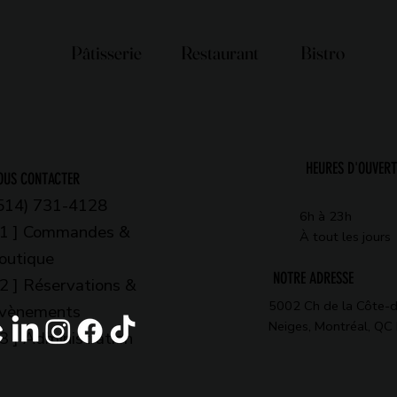
Pâtisserie
Restaurant
Bistro
HEURES D'OUVER
OUS CONTACTER
514) 731-4128
6h à 23h
 1 ] Commandes &
À tout les jours
outique
NOTRE ADRESSE
 2 ] Réservations &
5002 Ch de la Côte-
vènements
Neiges, Montréal, Q
 3 ] Administration