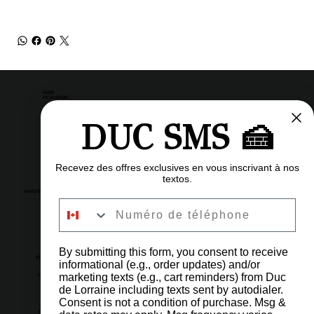
MAISON
DUC DE LORRAINE
DUC SMS 🍰
Pâtisserie
Restaurant
Bistro
Recevez des offres exclusives en vous inscrivant à nos
textos.
HEURES D'OUVERTURE
Numéro de téléphone
6h à 23h
À tout les jours
By submitting this form, you consent to receive
NOTRE ADRESSE
informational (e.g., order updates) and/or
marketing texts (e.g., cart reminders) from Duc
5002 Ch de la Côte-des-Neiges, Montréal, QC H3V 1G6
de Lorraine including texts sent by autodialer.
Consent is not a condition of purchase. Msg &
LIENS IMPORTANTS
NOUS CONTACTER