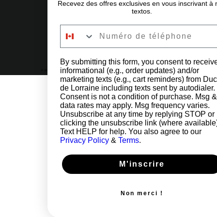
Recevez des offres exclusives en vous inscrivant à 
textos.
Numéro de téléphone
By submitting this form, you consent to receiv
informational (e.g., order updates) and/or
© 2026 Copyright Duc de Lorraine by Lexmedia
marketing texts (e.g., cart reminders) from Duc
de Lorraine including texts sent by autodialer.
Consent is not a condition of purchase. Msg &
data rates may apply. Msg frequency varies.
Unsubscribe at any time by replying STOP or
clicking the unsubscribe link (where available
Text HELP for help. You also agree to our
Privacy Policy
&
Terms
.
M'inscrire
Non merci !