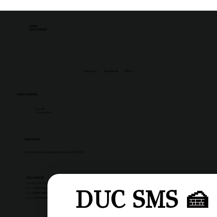
MAISON
DUC DE LORRAINE
Pâtisserie
Restaurant
Bistro
HEURES D'OUVERTURE
6h à 23h
À tout les jours
NOTRE ADRESSE
5002 Ch de la Côte-des-Neiges, Montréal, QC H3V 1G6
LIENS IMPORTANTS
NOUS CONTACTER
(514) 731-4128
DUC SMS 🍰
[ 1 ] Commandes & boutique
[ 2 ] Réservations & évènements
Carrières
[ 3 ] Administration
Blogue
Offrir une carte cadeau
Politique remboursement
Politique de confidentialité