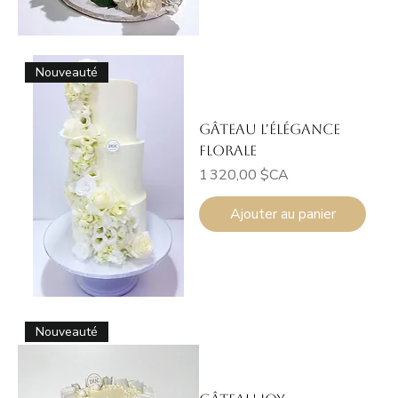
Nouveauté
Gâteau L'Élégance
Florale
Prix
1 320,00 $CA
Ajouter au panier
Nouveauté