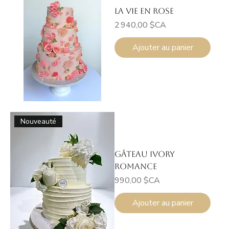
La Vie en Rose
Prix
2 940,00 $CA
Ajouter au panier
Nouveauté
Gâteau Ivory
Romance
Prix
990,00 $CA
Ajouter au panier