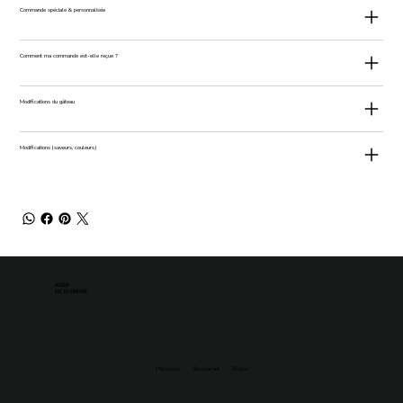
Commande spéciale & personnalisée
Comment ma commande est-elle reçue ?
Modifications du gâteau
Modifications (saveurs, couleurs)
MAISON
DUC DE LORRAINE
Pâtisserie
Restaurant
Bistro