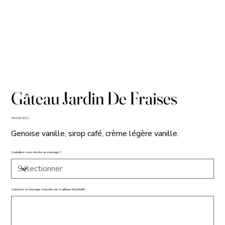
Gâteau Jardin De Fraises
Prix
150,00 $CA
Genoise vanille, sirop café, crème légère vanille.
Souhaitez-vous inscrire un message ?
Saisissez le message à inscrire sur le gâteau (facultatif)
Jusqu'à
500
caractères.