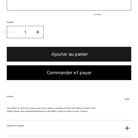
0 / 500
Quantité
Ajouter au panier
Commander et payer
Livraison
Nous offrons un service de livraison le jour même,
veuillez commander à travers notre vitrine en suivant ce lien.
Veuillez passer votre commande directement sur notre vitrine en ligne en suivant les liens ci-dessus.
Cueillette en magasin