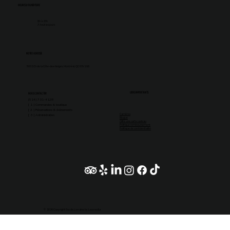
HEURES D'OUVERTURE
6h à 23h
À tout les jours
NOTRE ADRESSE
5002 Ch de la Côte-des-Neiges, Montréal, QC H3V 1G6
LIENS IMPORTANTS
NOUS CONTACTER
(514) 731-4128
[ 1 ] Commandes & boutique
[ 2 ] Réservations & évènements
Carrières
[ 3 ] Administration
Blogue
Offrir une carte cadeau
Politique remboursement
Politique de confidentialité
© 2026 Copyright Duc de Lorraine by Lexmedia