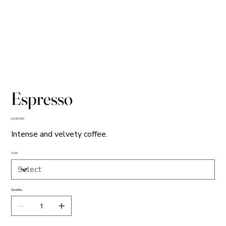
Espresso
Price
CA$4.00
Intense and velvety coffee.
Size
Quantity