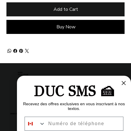
Add to Cart
Buy Now
MAISON
DUC DE LORRAINE
DUC SMS 🍰
Pastry shop
Restaurant
Bistro
Recevez des offres exclusives en vous inscrivant à nos
textos.
OPENING HOURS
Numéro de téléphone
6am to 11pm
Every day