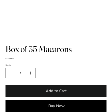
Box of 35 Macarons
Price
CA$139.00
Quantity
Add to Cart
Buy Now