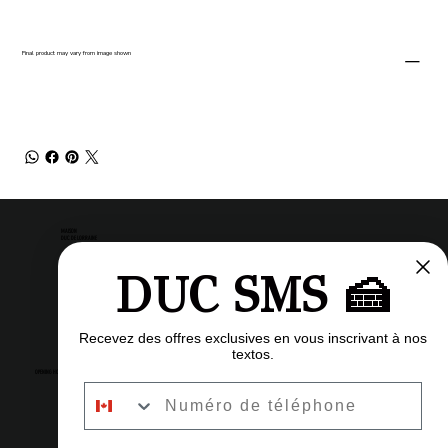
Final product may vary from image shown
MAISON
DUC DE LORRAINE
DUC SMS 🍰
Pastry shop
Restaurant
Bistro
Recevez des offres exclusives en vous inscrivant à nos
textos.
OPENING HOURS
Numéro de téléphone
6am to 11pm
Every day